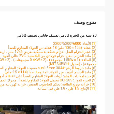
منتوج وصف
20 سنة من الخبرة فانامي تصنيف فانامي تصنيف فانامي
(1) الأبعاد: 6000*5200*2200
(2) عجلة: (125 × 130 ملم) 18 عجلة من الفولاذ المقاوم للصدأ
(3) حجم الحزام النقل: حزام شبكة بلاستيكية بعرض 1746 ملم ، ارتفاع 10 ملم من الجهاز الوقائي ، رفع من مرحلتين.
(4) مادة الحزام النقل: حزام فولاذي من البلاستيك PVC عالي القوة
مجموعة) ، (محول MITSUBISHI)
(6) مادة خروط الرفع: sus1.5mm 304# صفيحة الفولاذ المقاوم للصدأ
(7) مادة الجسم: أنبوب من الفولاذ المقاوم للصدأ (114 × 2.5 ملم)
(8) جزء إمدادات المياه: أدوات الفولاذ المقاوم للصدأ على الغطاء، أدوات PPR للضخ من الفولاذ المقاوم للصدأ
(9) الجزء الدوار: UCF205 محمل الفولاذ المقاوم للصدأ ، محرك العمود (المحامل كلها من الفولاذ المقاوم للصدأ)
(10) خزانة توزيع الطاقة: تحكم الحاسوب الصغير، خزانة كهربائية من الفولاذ المقاوم للصدأ
(11) الإنتاج: 1.5 طن - 1.8 طن في الساعة