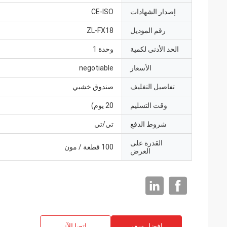
إصدار الشهادات
CE-ISO
رقم الموديل
ZL-FX18
الحد الأدنى لكمية
وحدة 1
الأسعار
negotiable
تفاصيل التغليف
صندوق خشبي
وقت التسليم
20 يوم)
شروط الدفع
تي/تي
القدرة على
100 قطعة / مون
العرض
افضل سعر
ﺎﺘﺼﻟ ﺍﻶﻧ