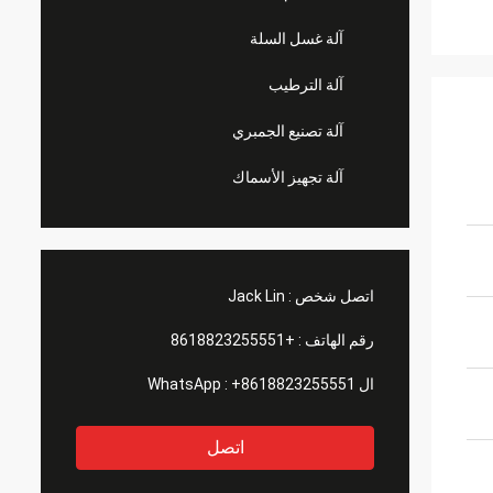
آلة غسل السلة
آلة الترطيب
آلة تصنيع الجمبري
آلة تجهيز الأسماك
اتصل شخص :
Jack Lin
رقم الهاتف :
+8618823255551
ال WhatsApp :
+8618823255551
اتصل