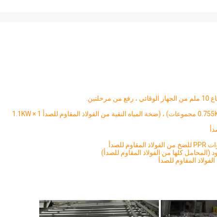
(5) الطاقة: (1.5KW × 1 مجموعة) ، (0.4KW × 2 مجموعات) ، (0.755KW × 2 مجموعات) ، (ضخة المياه النقية من الفولاذ المقاوم للصدأ 1.1KW × 1