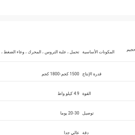
في فرز Vannamei، وتحجيم
المكونات الأساسية
تحمل ، علبة التروس ، المحرك ، وعاء الضغط ،
قدرة الإنتاج
1500 كجم-1800 كجم
القوة
4.9 كيلو واط
توصيل
20-30 يوما
دقة
عالي جدا