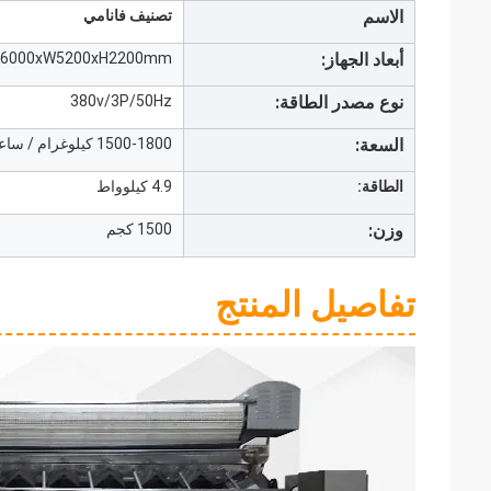
الاسم
تصنيف فانامي
أبعاد الجهاز:
L6000xW5200xH2200mm
نوع مصدر الطاقة:
380v/3P/50Hz
السعة:
1500-1800 كيلوغرام / ساعة
الطاقة:
4.9 كيلوواط
وزن:
1500 كجم
تفاصيل المنتج