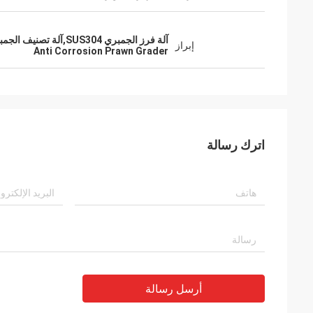
آلة فرز الجمبري SUS304,آلة تصنيف الجمبري العملية,مكافحة التآكل
إبراز
Anti Corrosion Prawn Grader
اترك رسالة
أرسل رسالة