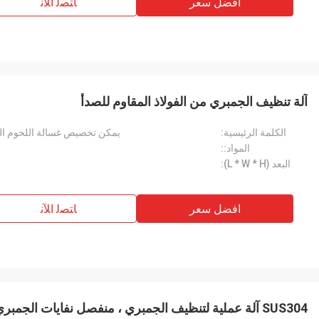
افضل سعر
ﺎﺘﺼﻟ ﺍﻶﻧ
آلة تنظيف الجمبري من الفولاذ المقاوم للصدأ
الكلمة الرئيسية:
يمكن تخصيص غسالة اللحوم الر
المواد::
البعد (L * W * H):
افضل سعر
ﺎﺘﺼﻟ ﺍﻶﻧ
SUS304 آلة عملية لتنظيف الجمبري ، منفصل نفايات الجمبري متعددة الأغراض