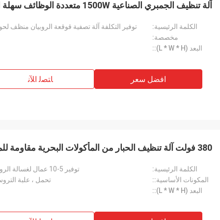
آلة تنظيف الجمبري الصناعية 1500W متعددة الوظائف سهلة التشغيل
الكلمة الرئيسية:
توفير التكلفة آلة تصفية قوقعة الروبيان منظف لحوم
مخصصة:
البعد (L * W * H)::
افضل سعر
ﺎﺘﺼﻟ ﺍﻶﻧ
380 فولت آلة تنظيف الحبار من المأكولات البحرية مقاومة للماء مضادة للتآكل
الكلمة الرئيسية:
توفير 5-10 عمال لغسالة الروبيان وآلة تنظيف شارب الروبيان
المكونات الأساسية::
تحمل ، علبة التروس
البعد (L * W * H)::