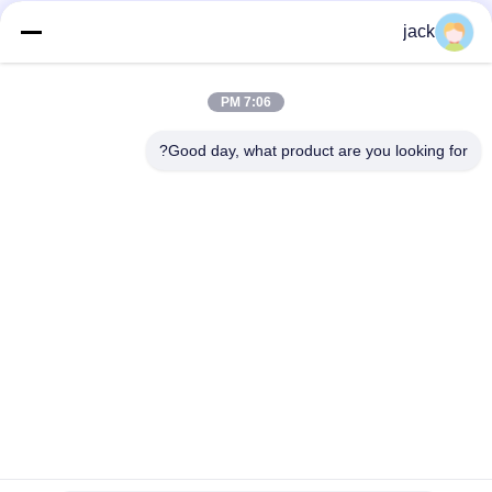
jack
2
1
7:06 PM
Good day, what product are you looking for?
المنتجات
حول
آلة تجفيف الجمبري
أخبار
آلة تقشير الجمبري
الحالات
آلة تصنيف الروبيان
خريطة الموقع
جميع الفئات
سياسة الخصوصية