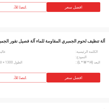
افضل سعر
ﺎﺘﺼﻟ ﺍﻶﻧ
آلة تنظيف لحوم الجمبري المقاومة للماء آلة فصيل نقور الجم
الكلمة الرئيسية:
عالي
النموذج:
البعد (L * W * H)::
الطول 1300 × العرض 1200 × الارتفاع 1501 مم
افضل سعر
ﺎﺘﺼﻟ ﺍﻶﻧ