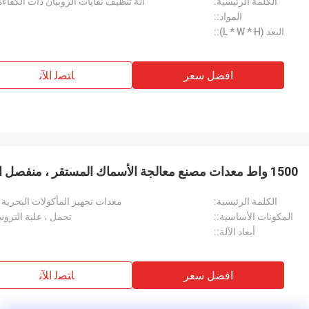
الكلمة الرئيسية:
آلة تنظيف نفايات الروبيان ذات الكفاءة
المواد::
البعد (L * W * H)::
افضل سعر
ﺎﺘﺼﻟ ﺍﻶﻧ
1500 واط معدات مصنع معالجة الأسماك المستقر ، منفصل الشعر الصناعي الجمبري
الكلمة الرئيسية:
معدات تجهيز المأكولات البحرية
المكونات الأساسية::
تحمل ، علبة التروس
أبعاد الآلة::
افضل سعر
ﺎﺘﺼﻟ ﺍﻶﻧ