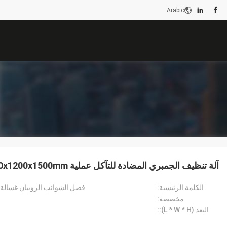
Arabic
آلة تنظيف الجمبري المضادة للتآكل عملية 1300x1200x1500mm
الكلمة الرئيسية:
فصل الشوائب الروبيان غسالة ا
مخصصة:
البعد (L * W * H)::