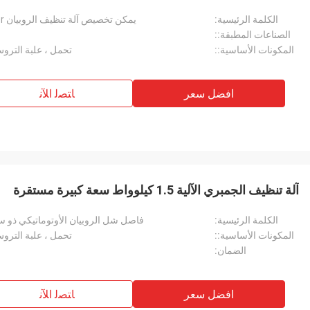
الكلمة الرئيسية:
يمكن تخصيص آلة تنظيف الروبيان Whiaker فاصل النفايات الروبيان
الصناعات المطبقة::
المكونات الأساسية::
تحمل ، علبة التروس
افضل سعر
ﺎﺘﺼﻟ ﺍﻶﻧ
آلة تنظيف الجمبري الآلية 1.5 كيلوواط سعة كبيرة مستقرة
الكلمة الرئيسية:
فاصل شل الروبيان الأوتوماتيكي ذو سع
المكونات الأساسية::
تحمل ، علبة التروس
الضمان:
افضل سعر
ﺎﺘﺼﻟ ﺍﻶﻧ