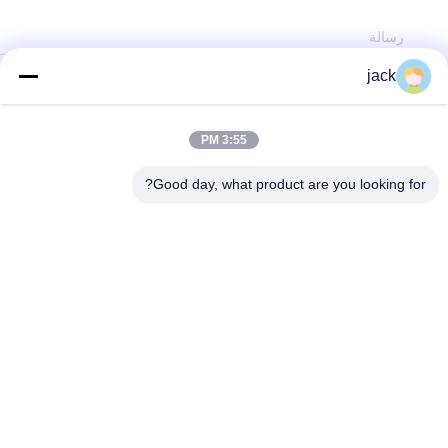
jack
أرسل رسالة
3:55 PM
Good day, what product are you looking for?
المنتجات
حول
آلة تجفيف الجمبري
أخبار
آلة تقشير الجمبري
الحالات
آلة تصنيف الروبيان
خريطة الموقع
جميع الفئات
سياسة الخصوصية