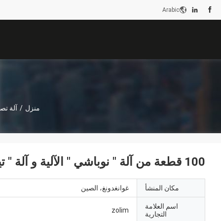
Arabic
منزل
/
آلة تص
100 قطعة من آلة " نوباشي " الآلية و آلة " تيمبورا " لتوسيع الجمبرى
مكان المنشأ
غوانغدونغ، الصين
اسم العلامة
zolim
التجارية