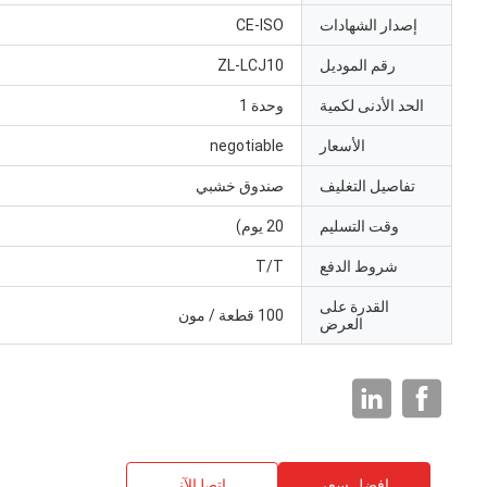
إصدار الشهادات
CE-ISO
رقم الموديل
ZL-LCJ10
الحد الأدنى لكمية
وحدة 1
الأسعار
negotiable
تفاصيل التغليف
صندوق خشبي
وقت التسليم
20 يوم)
شروط الدفع
T/T
القدرة على
100 قطعة / مون
العرض
افضل سعر
ﺎﺘﺼﻟ ﺍﻶﻧ