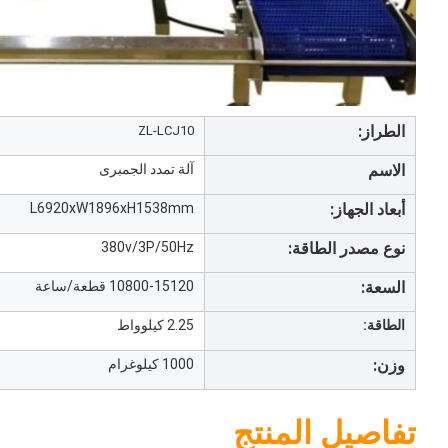
الطراز:
ZL-LCJ10
الاسم
آلة تمدد الجمبرى
أبعاد الجهاز:
L6920xW1896xH1538mm
نوع مصدر الطاقة:
380v/3P/50Hz
السعة:
10800-15120 قطعة/ساعة
الطاقة:
2.25 كيلوواط
وزن:
1000 كيلوغرام
تفاصيل المنتج