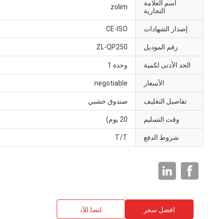
اسم العلامة
zolim
التجارية
إصدار الشهادات
CE-ISO
رقم الموديل
ZL-QP250
الحد الأدنى لكمية
وحدة 1
الأسعار
negotiable
تفاصيل التغليف
صندوق خشبي
وقت التسليم
20 يوم)
شروط الدفع
T/T
افضل سعر
ﺎﺘﺼﻟ ﺍﻶﻧ