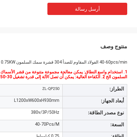
أرسل رسالة
منتوج وصف
40-60pcs/min الفولاذ المقاوم للصدأ 304 قشرة سمك السلمون 0.75KW قشرة السلمون
1. استخدام واسع النطاق: يمكن معالجة مجموعة متنوعة من قشر الأسماك ، مث
السلمون الخ 2. الكفاءة العالية: يمكن أن تصل الآلة إلى قدرة تشغيل 30-50 شخص;3. تأثير جيد: تأثير قشر جيد، نظيفة ونظيفة؛
الطراز:
ZL-QP250
أبعاد الجهاز:
L1200xW600xH930mm
نوع مصدر الطاقة:
380v/3P/50Hz
السعة:
40-70Pcs/M
الطاقة:
0.75 كيلوواط