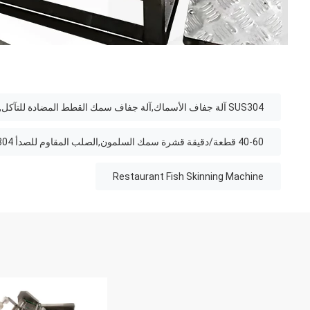
SUS304 آلة جفاف الأسماك,آلة جفاف سمك القطط المضادة للتآكل,آلة طلاء أسماك المطعم
40-60 قطعة/دقيقة قشرة سمك السلمون,الصلب المقاوم للصدأ 304 قشر سمك السلمون,0.75 كيلوواط قشرة سمك السلمون
Restaurant Fish Skinning Machine