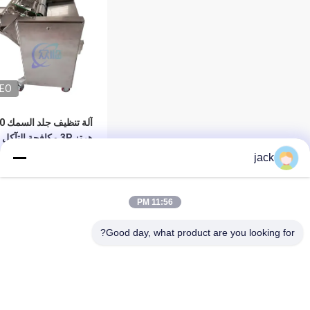
DEO
آلة تنظيف 
400 كجم / ساعة
jack
افضل سعر
11:56 PM
Good day, what product are you looking for?
المنتجات
حول
آلة تجفيف الجمبري
أخبار