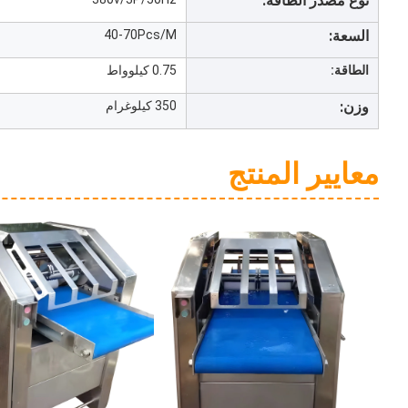
نوع مصدر الطاقة:
السعة:
40-70Pcs/M
الطاقة:
0.75 كيلوواط
وزن:
350 كيلوغرام
معايير المنتج