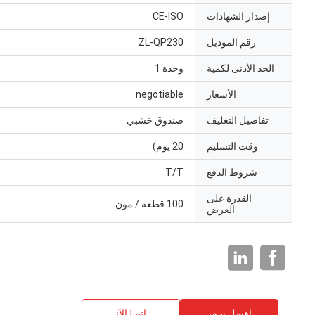
إصدار الشهادات
CE-ISO
رقم الموديل
ZL-QP230
الحد الأدنى لكمية
وحدة 1
الأسعار
negotiable
تفاصيل التغليف
صندوق خشبي
وقت التسليم
20 يوم)
شروط الدفع
T/T
القدرة على
100 قطعة / مون
العرض
افضل سعر
ﺎﺘﺼﻟ ﺍﻶﻧ