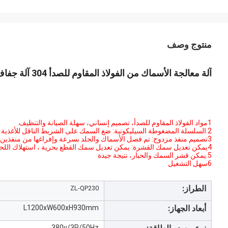
منتوج وصف
آلة معالجة الأسماك من الفولاذ المقاوم للصدأ 304 آلة جفاف السلطعون عالية الجودة
1مواد الفولاذ المقاوم للصدأ، تصميم إنساني، سهلة الصيانة والتنظيف.
2.السلسلة المضغوطة السيليكونية: ضع السمك على الشريط الناقل للأغذية، ويمكن إصلاح المادة بسهولة وبأمان دون أيدي في عملية القشرة.
3تصميم منفذ مزدوج: تم فصل الأسماك والجلد بسرعة وإفراغها من منفذين مختلفين ، والعمل الفعال وتوفير الوقت.
4يمكن تعديل سمك القشرة: يمكن تعديل سمك القطع بحرية ، استهلاك اللحوم المواد صغيرة ، ومعدل القشرة مرتفع ، والمظهر النظيف والسلس
5.يمكن قشر السمك والحبار، نتيجة جيدة
6سهل التشغيل
الطراز:
ZL-QP230
أبعاد الجهاز:
L1200xW600xH930mm
380v/3P/50Hz