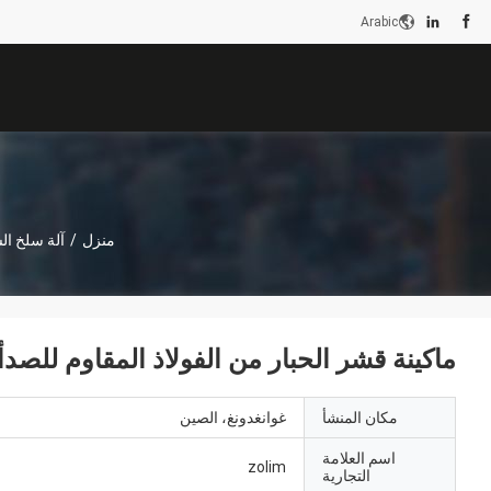
Arabic
منزل
/
آلة سلخ ا
ماكينة قشر الحبار من الفولاذ المقاوم للصدأ 304 0.75 كيلوواط آلة قشر الحبا
مكان المنشأ
غوانغدونغ، الصين
اسم العلامة
zolim
التجارية