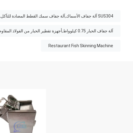
SUS304 آلة جفاف الأسماك,آلة جفاف سمك القطط المضادة للتآكل,آلة طلاء أسماك المطعم
آلة جفاف الحبار 0.75 كيلوواط,أجهزة تقطير الحبار من الفولاذ المقاوم للصدأ 304
Restaurant Fish Skinning Machine