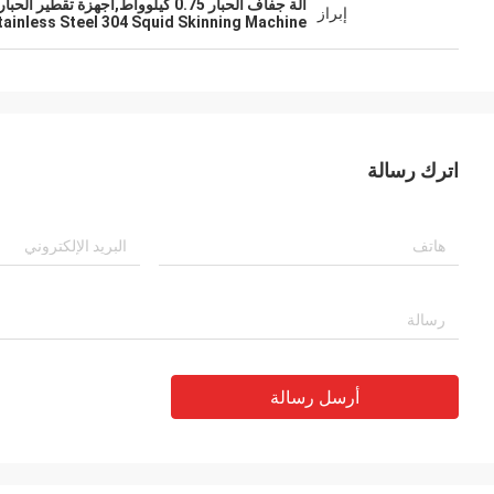
آلة جفاف الحبار 0.75 كيلوواط,أجهزة تقطير الحبار من الفولاذ المقاوم للصدأ 304
إبراز
tainless Steel 304 Squid Skinning Machine
اترك رسالة
أرسل رسالة