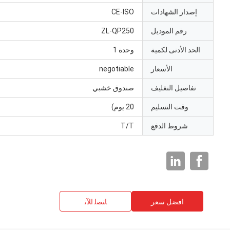
إصدار الشهادات
CE-ISO
رقم الموديل
ZL-QP250
الحد الأدنى لكمية
وحدة 1
الأسعار
negotiable
تفاصيل التغليف
صندوق خشبي
وقت التسليم
20 يوم)
شروط الدفع
T/T
افضل سعر
ﺎﺘﺼﻟ ﺍﻶﻧ