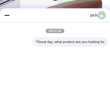
jack
11:55 PM
Good day, what product are you looking for?
SUS304 آلة جفاف الأسماك,آلة جفاف سمك القطط المضادة للتآكل,آلة طلاء أسماك المطعم
آلة معالجة الأسماك 70Pcs/M,آلة معالجة الأسماك عالية الاستقرار