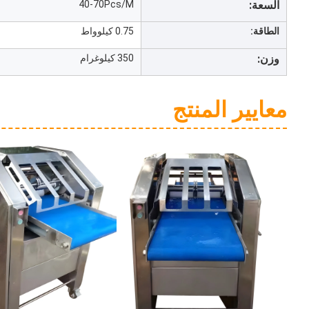
السعة:
40-70Pcs/M
الطاقة:
0.75 كيلوواط
وزن:
350 كيلوغرام
معايير المنتج