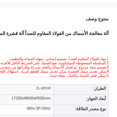
منتوج وصف
آلة معالجة الأسماك من الفولاذ المقاوم للصدأ آلة قشرة ا
1مواد الفولاذ المقاوم للصدأ، تصميم إنساني، سهلة الصيانة والتنظيف.
2.السلسلة المضغوطة السيليكونية: ضع السمك على الشريط الناقل للأغذية، ويمكن إصلاح المادة بسهولة وبأمان دون أيدي في عملية القشرة.
3تصميم منفذ مزدوج: تم فصل الأسماك والجلد بسرعة وإفراغها من منفذين مختلفين ، والعمل الفعال وتوفير الوقت.
4يمكن تعديل سمك القشرة: يمكن تعديل سمك القطع بحرية ، استهلاك اللحوم المواد صغيرة ، ومعدل القشرة مرتفع ، والمظهر النظيف والسلس
5.يمكن قشر السمك والحبار، نتيجة جيدة
الطراز:
ZL-QP230
أبعاد الجهاز:
L1200xW600xH930mm
نوع مصدر الطاقة:
380v/3P/50Hz