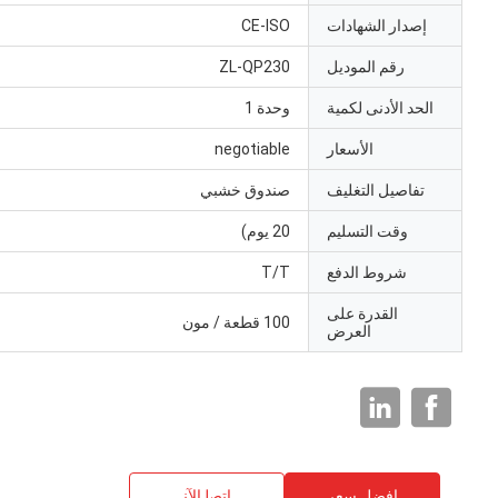
إصدار الشهادات
CE-ISO
رقم الموديل
ZL-QP230
الحد الأدنى لكمية
وحدة 1
الأسعار
negotiable
تفاصيل التغليف
صندوق خشبي
وقت التسليم
20 يوم)
شروط الدفع
T/T
القدرة على
100 قطعة / مون
العرض
افضل سعر
ﺎﺘﺼﻟ ﺍﻶﻧ