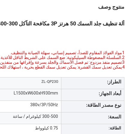
منتوج وصف
آلة تنظيف جلد السمك 50 هرتز 3P مكافحة التآكل 300-400 كجم / ساعة
1مواد الفولاذ المقاوم للصدأ، تصميم إنساني، سهلة الصيانة والتنظيف.
2.السلسلة المضغوطة السيليكونية: ضع السمك على الشريط الناقل للأغذية، ويمكن إصلاح المادة بسهولة وبأمان دون أيدي في عملية القشرة.
3تصميم منفذ مزدوج: تم فصل الأسماك والجلد بسرعة وإفراغها من منفذين مختلفين ، والعمل الفعال وتوفير الوقت.
4يمكن تعديل سمك القشرة: يمكن تعديل سمك القطع بحرية ، استهلاك اللحوم المواد صغيرة ، ومعدل القشرة مرتفع ، والمظهر النظيف والسلس
الطراز:
ZL-QP230
أبعاد الجهاز:
L1500xW600xH930mm
نوع مصدر الطاقة:
380v/3P/50Hz
السعة:
300-500 كيلوغرام / ساعة
الطاقة:
0.75 كيلوواط