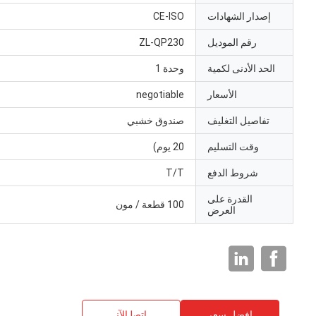
إصدار الشهادات
CE-ISO
رقم الموديل
ZL-QP230
الحد الأدنى لكمية
وحدة 1
الأسعار
negotiable
تفاصيل التغليف
صندوق خشبي
وقت التسليم
20 يوم)
شروط الدفع
T/T
القدرة على
100 قطعة / مون
العرض
افضل سعر
ﺎﺘﺼﻟ ﺍﻶﻧ