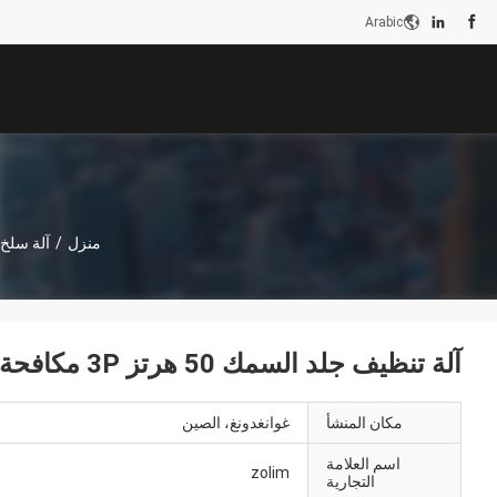
Arabic
منزل
/
آلة سلخ
آلة تنظيف جلد السمك 50 هرتز 3P مكافحة التآكل 300-400 كجم / ساعة
مكان المنشأ
غوانغدونغ، الصين
اسم العلامة
zolim
التجارية