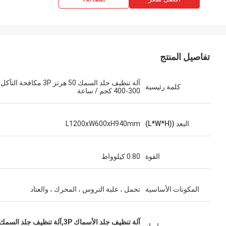
تفاصيل المنتج
آلة تنظيف جلد السمك 50 هرتز 3P مكافحة التآكل
كلمة رئيسية
300-400 كجم / ساعة
البعد ((L*W*H)
L1200xW600xH940mm
القوة
0.80 كيلوواط
المكونات الأساسية
تحمل ، علبة التروس ، المحرك ، والعتاد
آلة تنظيف جلد الأسماك 3P,آلة تنظيف جلد السمك المضادة للتآكل,آلة تنظيف جلد الأسماك 400 كيلوغرام/ساعة