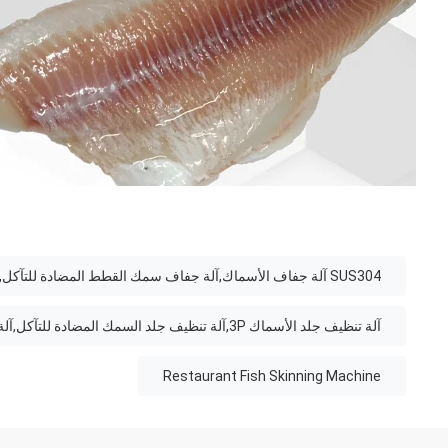
SUS304 آلة جفاف الأسماك,آلة جفاف سمك القطط المضادة للتآكل,آلة طلاء أسماك المطعم
آلة تنظيف جلد الأسماك 3P,آلة تنظيف جلد السمك المضادة للتآكل,آلة تنظيف جلد الأسماك 400 كيلوغرام/ساعة
Restaurant Fish Skinning Machine