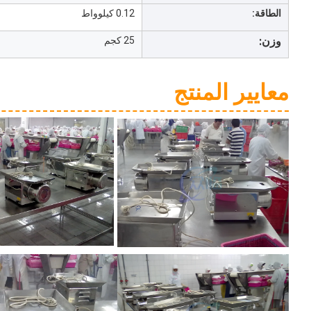
الطاقة:
0.12 كيلوواط
وزن:
25 كجم
معايير المنتج