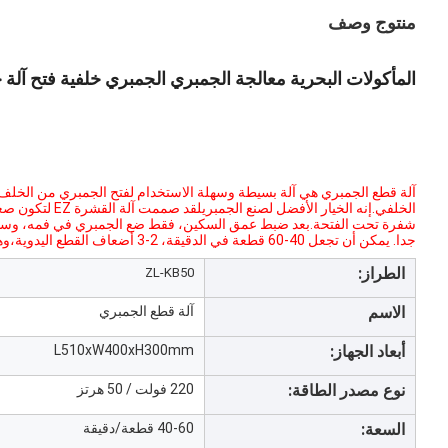
منتوج وصف
المأكولات البحرية معالجة الجمبري الجمبري خلفية فتح آلة 
آلة قطع الجمبري هي آلة بسيطة وسهلة الاستخدام لفتح الجمبري من الخلف.
الخلفي.إنه الخيا
شفرة تحت الفتحة.بعد ضبط عمق السكين، فقط ضع الجمبري في فمه، وسيتم 
جدا. يمكن أن تجعل 40-60 قطعة في الدقيقة، 2-3 أضعاف القطع اليدوية،وهو اختيار ضروري للعديد من مصانع معالجة الجمبري
الطراز:
ZL-KB50
الاسم
آلة قطع الجمبري
أبعاد الجهاز:
L510xW400xH300mm
نوع مصدر الطاقة:
220 فولت / 50 هرتز
السعة:
40-60 قطعة/دقيقة