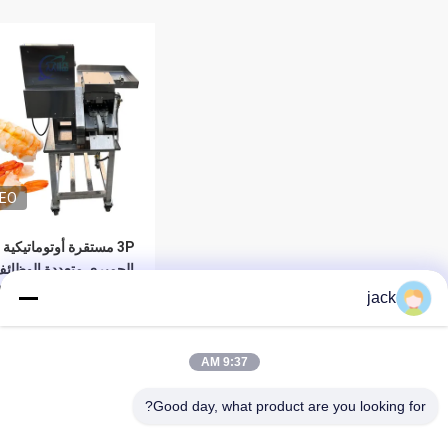
DEO
3P مستقرة أوتوماتيكية
الجمبري متعددة الوظائ
الفولاذ المقاوم للصدأ 304
jack
افضل سعر
9:37 AM
Good day, what product are you looking for?