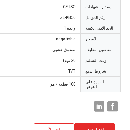
إصدار الشهادات
CE-ISO
رقم الموديل
ZL-KB50
الحد الأدنى لكمية
وحدة 1
الأسعار
negotiable
تفاصيل التغليف
صندوق خشبي
وقت التسليم
20 يوم)
شروط الدفع
T/T
القدرة على
100 قطعة / مون
العرض
افضل سعر
ﺎﺘﺼﻟ ﺍﻶﻧ