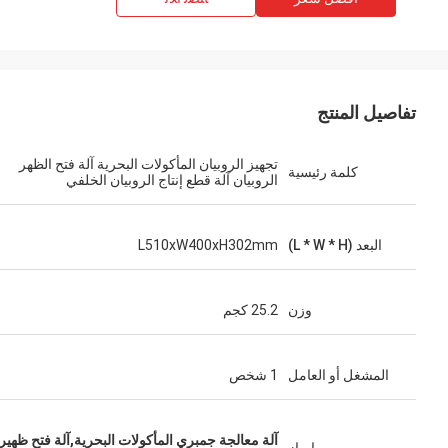
تفاصيل المنتج
تجهيز الروبيان المأكولات البحرية آلة فتح الظهر
كلمة رئيسية
الروبيان آلة قطع إنتاج الروبيان الخلفي
البعد (L * W * H)
L510xW400xH302mm
وزن
25.2 كجم
المشغل أو العامل
1 شخص
آلة معالجة جمبري المأكولات البحرية,آلة فتح ظهير 