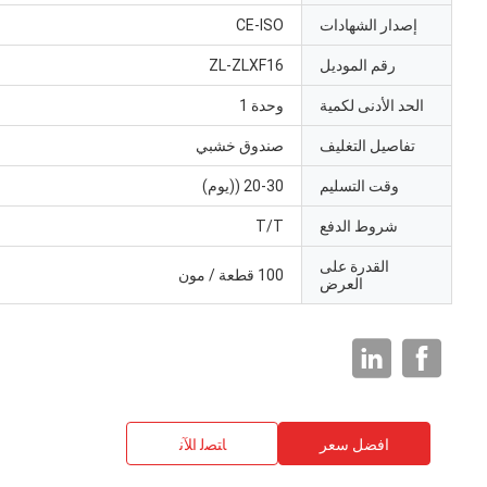
إصدار الشهادات
CE-ISO
رقم الموديل
ZL-ZLXF16
الحد الأدنى لكمية
وحدة 1
تفاصيل التغليف
صندوق خشبي
وقت التسليم
20-30 ((يوم)
شروط الدفع
T/T
القدرة على
100 قطعة / مون
العرض
افضل سعر
ﺎﺘﺼﻟ ﺍﻶﻧ