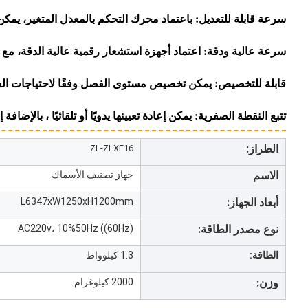
سرعة قابلة للتعديل: باعتماد محرك التحكم بالمعدل المتغير، يمكن 
سرعة عالية ودقة: اعتماد أجهزة استشعار رقمية عالية الدقة، مع
قابلة للتخصيص: يمكن تخصيص مستوى الفصل وفقًا لاحتياجات العم
تتبع النقطة الصفرية: يمكن إعادة تعيينها يدويًا أو تلقائيًا ، بالإضاف
الطراز:
ZL-ZLXF16
الاسم
جهاز تصنيف الأسماك
أبعاد الجهاز:
L6347xW1250xH1200mm
نوع مصدر الطاقة:
AC220v، 10%50Hz ((60Hz)
الطاقة:
1.3 كيلوواط
وزن:
2000 كيلوغرام