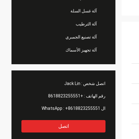
آلة غسل السلة
آلة الترطيب
آلة تصنيع الجمبري
آلة تجهيز الأسماك
اتصل شخص :
Jack Lin
رقم الهاتف :
+8618823255551
ال WhatsApp :
+8618823255551
اتصل