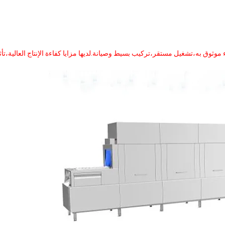
الآلة بأكملها مواد الفولاذ المقاوم للصدأ من نوع SUS304.أداء موثوق به،تشغيل مستقر،تركيب بسيط وصيانة.لديها مزايا كفاءة الإنتاج العالية،تأ