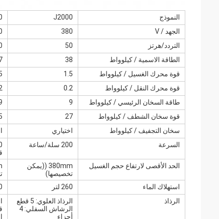
النموذج
J2000
0
الجهد / V
380
0
التردد/هرتز
50
0
الطاقة الاسمية / كيلوواط
38
7
قوة محرك الغسيل / كيلوواط
1.5
5
قوة محرك النقل / كيلوواط
0.2
2
طاقة السخان الرئيسي / كيلوواط
9
9
قوة سخان الشطف / كيلوواط
27
5
سخان التجفيف / كيلوواط
اختياري
ا
السرعة
200 سلة/ساعة
0
ق
الحد الأقصى لارتفاع حجم الغسيل
380mm ((يمكن
تخصيصها)
ت
استهلاك الماء
260 لتر
00
الرذاذ
الرذاذ العلوي: 5 قطع
الرشاش السفلي: 4
ق
أجزاء
ا