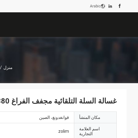
Arabic
منزل
/
غسالة السلة التلقائية مجفف الفراغ 380 فولت 50 هرتز توفير الطاقة
مكان المنشأ
قوانغدونغ، الصين
اسم العلامة
zolim
التجارية