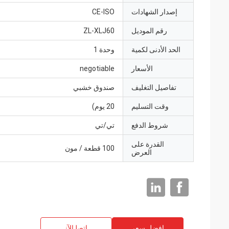
إصدار الشهادات
CE-ISO
رقم الموديل
ZL-XLJ60
الحد الأدنى لكمية
وحدة 1
الأسعار
negotiable
تفاصيل التغليف
صندوق خشبي
وقت التسليم
20 يوم)
شروط الدفع
تي/تي
القدرة على
100 قطعة / مون
العرض
افضل سعر
ﺎﺘﺼﻟ ﺍﻶﻧ