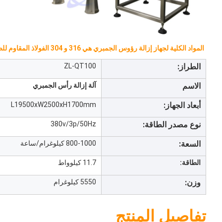
المواد الكلية لجهاز إزالة رؤوس الجمبري هي 316 و 304 الفولاذ المقاوم للصدأ وجميع الأجزاء أو المواد تلبي متطلبات الإنتاج الصحية
الطراز:
ZL-QT100
الاسم
آلة إزالة رأس الجمبري
أبعاد الجهاز:
L19500xW2500xH1700mm
نوع مصدر الطاقة:
380v/3p/50Hz
السعة:
800-1000 كيلوغرام/ساعة
الطاقة:
11.7 كيلوواط
وزن:
5550 كيلوغرام
تفاصيل المنتج