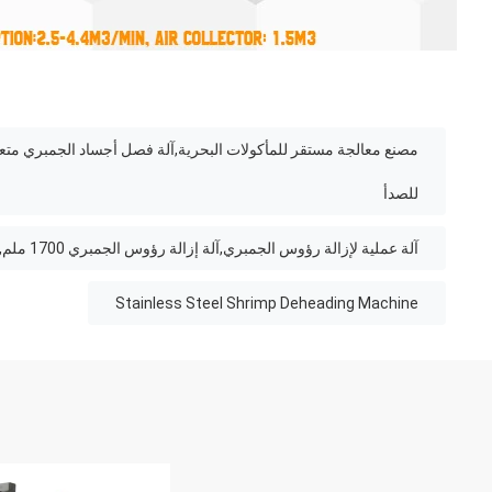
مصنع معالجة مستقر للمأكولات البحرية,آلة فصل أجساد الجمبري متعدد
للصدأ
آلة عملية لإزالة رؤوس الجمبري,آلة إزالة رؤوس الجمبري 1700 ملم,آلة فصل أجساد الجمبري متعددة المشاهد
Stainless Steel Shrimp Deheading Machine