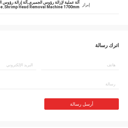
آلة عملية لإزالة رؤوس الجمبري,آلة إزالة رؤوس الجمبري 1700 ملم,آلة فصل أجساد الجمبري م
إبراز
ne
,
Shrimp Head Removal Machine 1700mm
اترك رسالة
أرسل رسالة