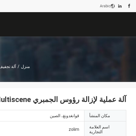
Arabic
منزل
/
آلة تجفيف
آلة عملية لإزالة رؤوس الجمبري 19500x2500x1700mm Multiscene
مكان المنشأ
قوانغدونغ، الصين
اسم العلامة
zolim
التجارية