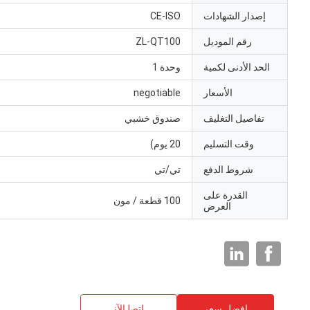
إصدار الشهادات
CE-ISO
رقم الموديل
ZL-QT100
الحد الأدنى لكمية
وحدة 1
الأسعار
negotiable
تفاصيل التغليف
صندوق خشبي
وقت التسليم
20 يوم)
شروط الدفع
تي/تي
القدرة على
100 قطعة / مون
العرض
افضل سعر
ﺎﺘﺼﻟ ﺍﻶﻧ