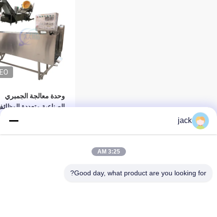
DEO
وحدة معالجة الجمبري
الصناعية متعددة الوظائ
لإزالة الرأس
jack
افضل سعر
3:25 AM
Good day, what product are you looking for?
المنتجات
حول