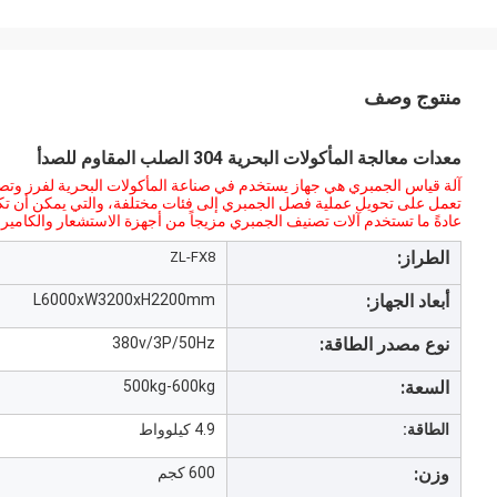
منتوج وصف
معدات معالجة المأكولات البحرية 304 الصلب المقاوم للصدأ
آلة قياس الجمبري هي جهاز يستخدم في صناعة المأكولات البحرية لفرز وتصني
تعمل على تحويل عملية فصل الجمبري إلى فئات مختلفة، والتي يمكن أن تكون
عادةً ما تستخدم آلات تصنيف الجمبري مزيجاً من أجهزة الاستشعار والكاميرا
الطراز:
ZL-FX8
أبعاد الجهاز:
L6000xW3200xH2200mm
نوع مصدر الطاقة:
380v/3P/50Hz
السعة:
500kg-600kg
الطاقة:
4.9 كيلوواط
وزن:
600 كجم