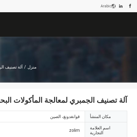
Arabic
منزل
/
آلة تصنيف الر
آلة تصنيف الجمبري لمعالجة المأكولات البحرية 6000x3200x2200mm م
مكان المنشأ
قوانغدونغ، الصين
اسم العلامة
zolim
التجارية