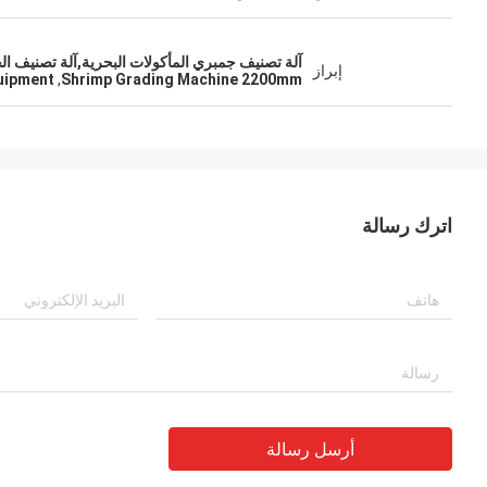
آلة تصنيف جمبري المأكولات البحرية,آلة تصنيف الجمبري 2200ملم,معدات معالجة المأكولات البح
إبراز
uipment
,
Shrimp Grading Machine 2200mm
اترك رسالة
أرسل رسالة