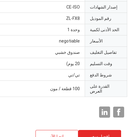
إصدار الشهادات
CE-ISO
رقم الموديل
ZL-FX8
الحد الأدنى لكمية
وحدة 1
الأسعار
negotiable
تفاصيل التغليف
صندوق خشبي
وقت التسليم
20 يوم)
شروط الدفع
تي/تي
القدرة على
100 قطعة / مون
العرض
افضل سعر
ﺎﺘﺼﻟ ﺍﻶﻧ