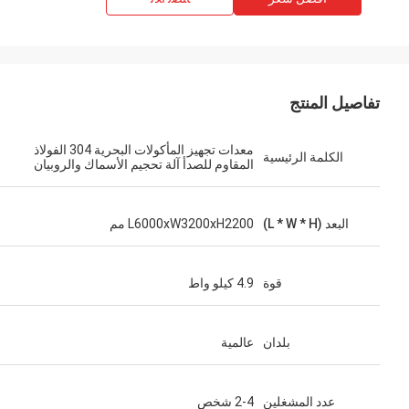
تفاصيل المنتج
معدات تجهيز المأكولات البحرية 304 الفولاذ
الكلمة الرئيسية
المقاوم للصدأ آلة تحجيم الأسماك والروبيان
البعد (L * W * H)
L6000xW3200xH2200 مم
قوة
4.9 كيلو واط
بلدان
عالمية
عدد المشغلين
2-4 شخص