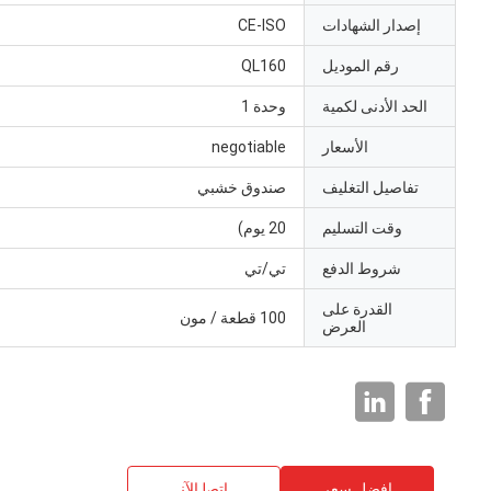
إصدار الشهادات
CE-ISO
رقم الموديل
QL160
الحد الأدنى لكمية
وحدة 1
الأسعار
negotiable
تفاصيل التغليف
صندوق خشبي
وقت التسليم
20 يوم)
شروط الدفع
تي/تي
القدرة على
100 قطعة / مون
العرض
افضل سعر
ﺎﺘﺼﻟ ﺍﻶﻧ