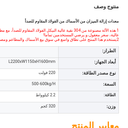
منتوج وصف
معدات إزالة الميزان من الأسماك من الفولاذ المقاوم للصدأ
1.هذه الآلة مصنوعة من 304 نقية عالية النيكل الفولاذ الم
عالية، سعر معقول،و يرضي المستخدمين تماما!
2يستخدم هذا المنتج على نطاق واسع في سوق بيع الأسماك والمطاعم ومصانع معالجة الأسماك، الخ
الطراز:
أبعاد الجهاز:
L2200xW1150xH1600mm
نوع مصدر الطاقة:
220 فولت
السعة:
500-600kg/H
الطاقة:
2.2 كيلوواط
وزن:
320 كجم
معايير المنتج