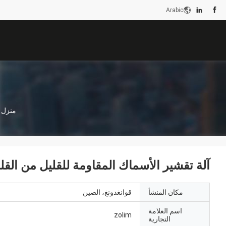
Arabic
منزل
آلة تقشير الأسماك المقاومة للقليل من القل
مكان المنشأ
قوانغدونغ، الصين
اسم العلامة
zolim
التجارية