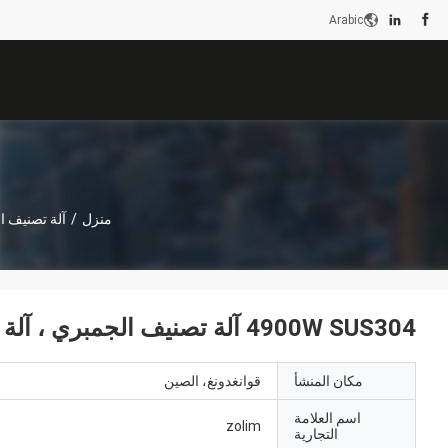
Arabic
منزل
/
آلة تصنيف ال
4900W SUS304 آلة تصنيف الجمبري ، آلة تصنيف غسيل الجمبري المستدامة
مكان المنشأ
قوانغدونغ، الصين
اسم العلامة
zolim
التجارية