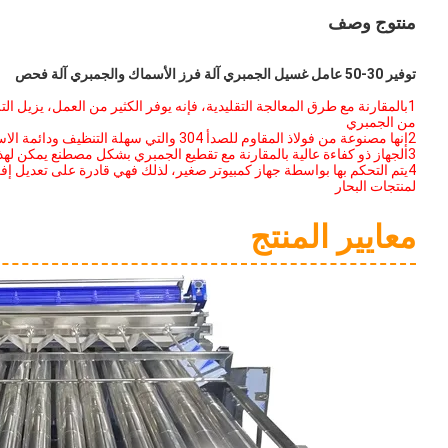
منتوج وصف
توفير 30-50 عامل غسيل الجمبري آلة فرز الأسماك والجمبري آلة فحص
1بالمقارنة مع طرق المعالجة التقليدية، فإنه يوفر الكثير من العمل، يزيل ا
من الجمبري
2إنها مصنوعة من فولاذ المقاوم للصدأ 304 والتي سهلة التنظيف ودائمة الاستخدام.
3الجهاز ذو كفاءة عالية بالمقارنة مع تقطيع الجمبري بشكل مصطنع يمكن لهذه الآلة تحسين الإنتاجية وتقليل تكلفة العمالة
4يتم التحكم بها بواسطة جهاز كمبيوتر صغير، لذلك فهي قادرة على تعديل إفر
لمنتجات البحار
معايير المنتج