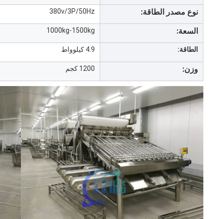
نوع مصدر الطاقة:
380v/3P/50Hz
السعة:
1000kg-1500kg
الطاقة:
4.9 كيلوواط
وزن:
1200 كجم