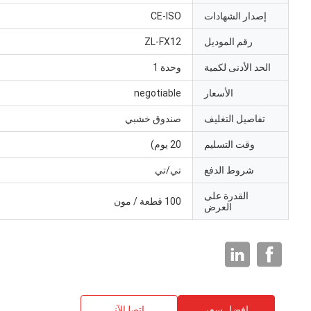
إصدار الشهادات
CE-ISO
رقم الموديل
ZL-FX12
الحد الأدنى لكمية
وحدة 1
الأسعار
negotiable
تفاصيل التغليف
صندوق خشبي
وقت التسليم
20 يوم)
شروط الدفع
تي/تي
القدرة على
100 قطعة / مون
العرض
افضل سعر
ﺎﺘﺼﻟ ﺍﻶﻧ