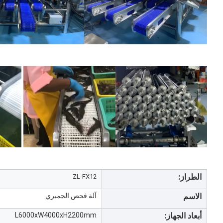
الطراز:
ZL-FX12
الاسم
آلة فحص الجمبري
أبعاد الجهاز:
L6000xW4000xH2200mm