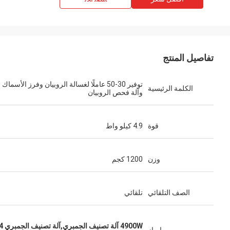
تفاصيل المنتج
توفير 30-50 عاملًا لغسالة الروبيان وفرز الأسماك
الكلمة الرئيسية
وآلة فحص الروبيان
قوة
4.9 كيلو واط
وزن
1200 كجم
الصف التلقائي
تلقائي
4900W آلة تصنيف الجمبري,آلة تصنيف الجمبري SUS304,آلة تصنيف غسيل الجمبري القوية