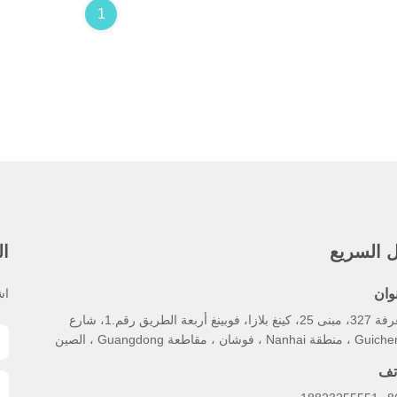
1
ل السريع
ال
وان
اش
الغرفة 327، مبنى 25، كينغ بلازا، فوبينغ أربعة الطريق رقم.1، شارع
طقة Nanhai ، فوشان ، مقاطعة Guangdong ، الصين
تف