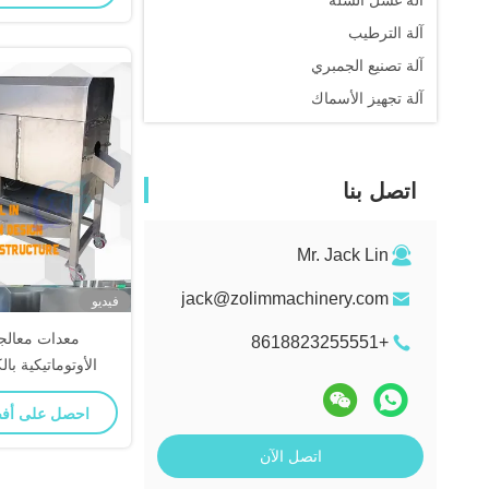
آلة غسل السلة
آلة الترطيب
آلة تصنيع الجمبري
آلة تجهيز الأسماك
اتصل بنا
Mr. Jack Lin
jack@zolimmachinery.com
فيديو
معدات معالج
+8618823255551
الأوتوماتيكية بال
الترسبات من مقي
احصل على أف
تنظيف ال
اتصل الآن