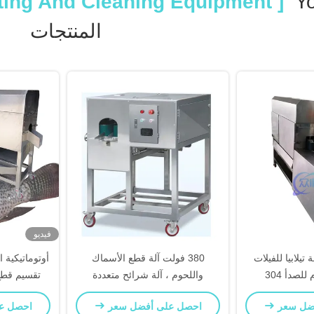
[ Durable Fish Cutting And Cleaning Equipment ]
Y
المنتجات
فيديو
40-50pcs آلة تيلابيا للفيلات
380 فولت آلة قطع الأسماك
أوتوماتيكية 
لصدأ 304
واللحوم ، آلة شرائح متعددة
تقسيم قطع
الأغراض للأسماك
العشب الس
ضل سعر
احصل على أفضل سعر
احصل ع
وا