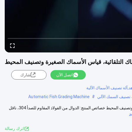
اتصل الآن
شارك
د,آلة تصنيف الأسماك الآلية
Automatic Fish Grading Machine
#
السعة 5-10 طن / ساعة آلة فرز الأسماك التلقائية، قياس الأسماك الصغيرة وتصنيف المحيط خصائص المنتج: الدوال من الفولاذ المقاوم للصدأ 304، ناقل
د
اترك رسالة