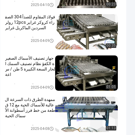
آلة تصنيف الأسماك
00:23
2025-04-10
فولاذ المقاوم للصدأ 304 الصف
راء كروكر غراير 12pcs رولر
السردين الماكريل غراير
آلة تصنيف الأسماك
2025-04-09
00:35
جهاز تصنيف الأسماك الصغير
ة الكفؤ نظام تصنيف السمك ا
لحار السعة الكبيرة 5 طن / س
اعة
آلة تصنيف الأسماك
01:05
2025-04-09
ممهدة الطرق ذات السرعة ال
عالية للأسماك الحية مع 12 ق
طعة من خط فرز أسطوانة الأ
سماك الحية
آلة تصنيف الأسماك
01:13
2025-04-08