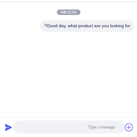
11:01 AM
Good day, what product are you looking for?
آلة فتح جمبري السوشي مطعم معالجة الفراشة جمبري قشر آلة
آلة تقشير الجمبري
2025-04-08
449 المشاهدات